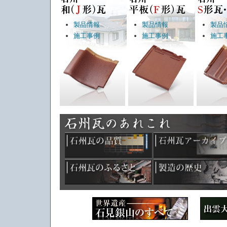
2020年7月17日
令和2年7月豪雨のお見
2020年5月19日
第18回甍賞（学生部門
製品情報
製品情報
製品
2020年4月16日
第18回甍賞応募締め切
施工事例
施工事例
施工
2020年1月16日
甍賞作品募集（第18回
2019年9月30日
令和元年台風第15号に
2019年8月6日
山形県沖を震源とする地
合連合会、一般社団法人
2019年7月11日
瓦屋根の安全性について
役立ちコラム」に掲載さ
2019年3月7日
「石州瓦の家で安心子育
2018年5月30日
石州瓦が結ぶ縁 第３回
2018年5月30日
石州瓦が結ぶ縁 第２回
2018年5月30日
石州瓦が結ぶ縁 第１回