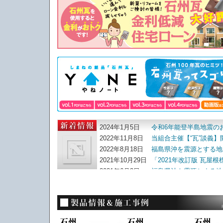
2024年1月5日
令和6年能登半島地震の
2022年11月8日
当組合主催【“瓦”談義】
2022年8月18日
福島県沖を震源とする地
2021年10月29日
「2021年改訂版 瓦屋
2021年6月3日
福島県沖を震源とする地
2021年4月9日
「広島の優しい木の住まい 
います。
2021年1月30日
令和２年の石州瓦ニュー
2021年1月18日
第18 回甍賞で石州瓦採