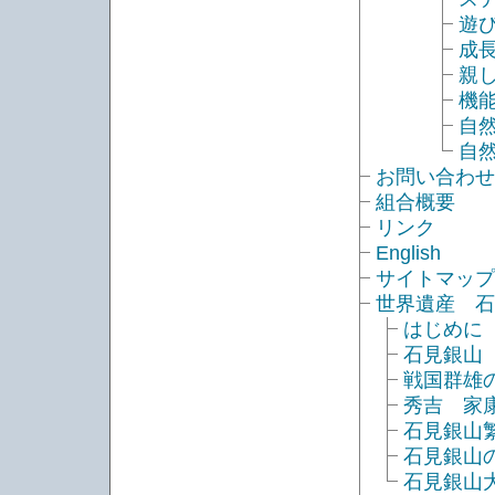
遊
成
親
機
自
自
お問い合わせ
組合概要
リンク
English
サイトマップ
世界遺産 石
はじめに
石見銀山
戦国群雄
秀吉 家
石見銀山
石見銀山
石見銀山