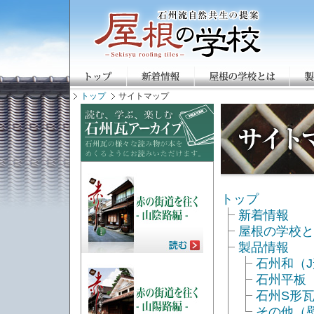
トップ
サイトマップ
トップ
新着情報
屋根の学校と
製品情報
石州和（
石州平板
石州S形
その他（