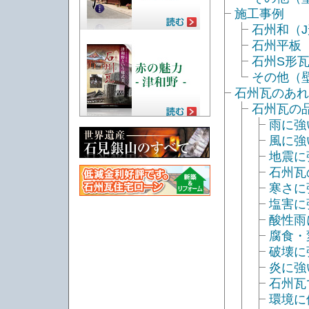
施工事例
石州和（
石州平板
石州S形
その他（
石州瓦のあれ
石州瓦の
雨に強
風に強
地震に
石州瓦
寒さに
塩害に
酸性雨
腐食・
破壊に
炎に強
石州瓦
環境に