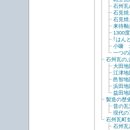
石州瓦
石見焼
石見焼
来待釉
130
｢はん
小噺 
一つの
石州瓦の
大田地
江津地
邑智地
浜田地
益田地
製造の歴
昔の瓦
現代の
石州瓦町
石州瓦