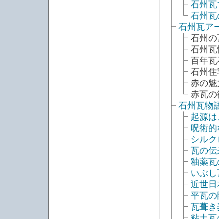
石州瓦
石州瓦
石州瓦ア
石州の
石州瓦
百年瓦
石州住
赤の魅
赤瓦の
石州瓦物
起源は
呪術的
シルク
瓦の伝
釉薬瓦
いぶし
近世日
平瓦の
瓦葺き
粘土瓦