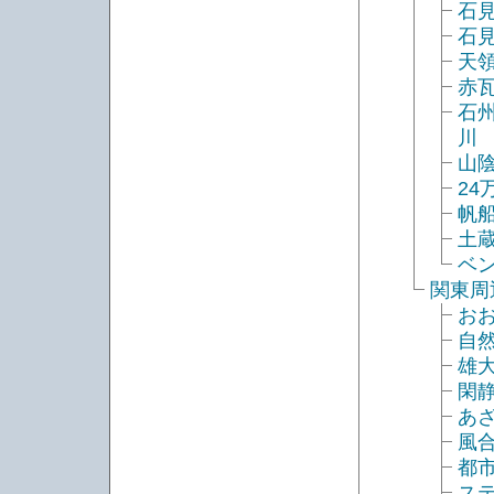
石
石
天
赤
石
川
山
2
帆
土
ベ
関東周
お
自
雄
閑
あ
風
都
ス