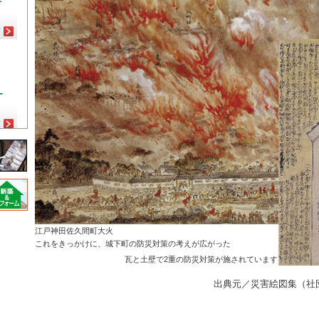
江戸神田佐久間町大火
これをきっかけに、城下町の防災対策の考えが広がった
瓦と土壁で2重の防災対策が施されています
出典元／災害絵図集（社