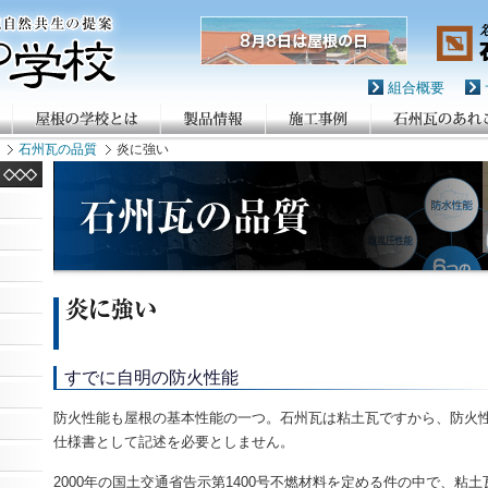
組合概要
石州瓦の品質
炎に強い
すでに自明の防火性能
防火性能も屋根の基本性能の一つ。石州瓦は粘土瓦ですから、防火
仕様書として記述を必要としません。
2000年の国土交通省告示第1400号不燃材料を定める件の中で、粘