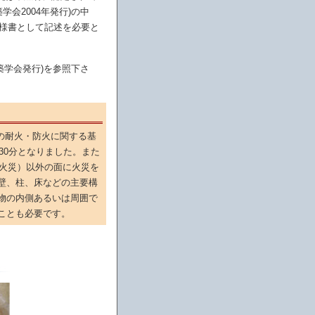
学会2004年発行)の中
様書として記述を必要と
建築学会発行)を参照下さ
物の耐火・防火に関する基
30分となりました。また
火災）以外の面に火災を
壁、柱、床などの主要構
物の内側あるいは周囲で
ことも必要です。