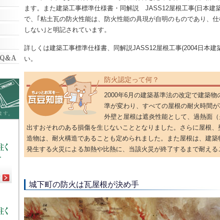
ます。また建築工事標準仕様書・同解説 JASS12屋根工事(日本建築
で、｢粘土瓦の防火性能は、防火性能の具現が自明のものであり、仕
しない｣と明記されています。
詳しくは建築工事標準仕様書、同解説JASS12屋根工事(2004日本
い。
防火認定って何？
2000年6月の建築基準法の改定で建築
準が変わり、すべての屋根の耐火時間が
外壁と屋根は遮炎性能として、過熱面（
出すおそれのある損傷を生じないこととなりました。さらに屋根、
造物は、耐火構造であることも定められました。また屋根は、建築
発生する火災による加熱や比熱に、当該火災が終了するまで耐える
城下町の防火は瓦屋根が決め手