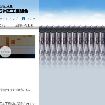
サイトマップ
リンク
性能はすでに自明のもの。
土瓦は不燃材に認定されてい