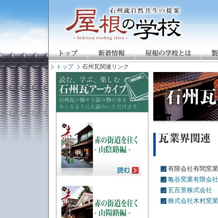
トップ
石州瓦関連リンク
有限会社有間窯
亀谷窯業有限会
瓦百景株式会社
株式会社木村窯