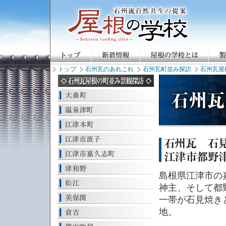
トップ
石州瓦のあれこれ
石州瓦町並み探訪
石州瓦屋
島根県江津市の
神主、そして都
一帯が石見焼き
地。