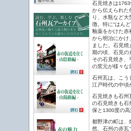
石見焼きは176
から伝えられた
り、水瓶など大
徴。特に“はんど
釉薬をかけた赤
から明治にかけ
ました。石見焼
期の頃、石見の
その石見焼き、
の窯元が様々な
石州瓦は、こう
江戸時代の中頃
石見焼きも石州
の石見焼きも石
保と1300度の
都野津の町は、
然、石州の赤瓦