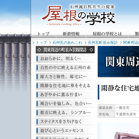
トップ
石州瓦のあれこれ
石州瓦町並み探訪
関東周辺
建築名称
一般住宅
所在地
千葉県市原市