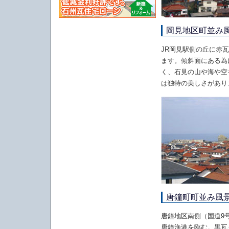
岡見地区町並み
JR岡見駅側の丘に赤
ます。傾斜面にある為
く、石見の山や海や空
は独特の美しさがあり
唐鐘町町並み風
唐鐘地区南側（国道9
唐鐘漁港を臨む。黒瓦