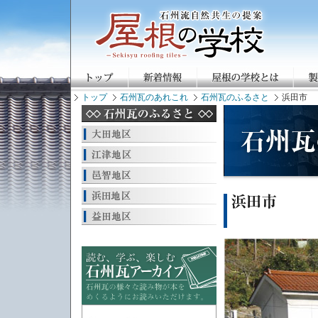
トップ
石州瓦のあれこれ
石州瓦のふるさと
浜田市