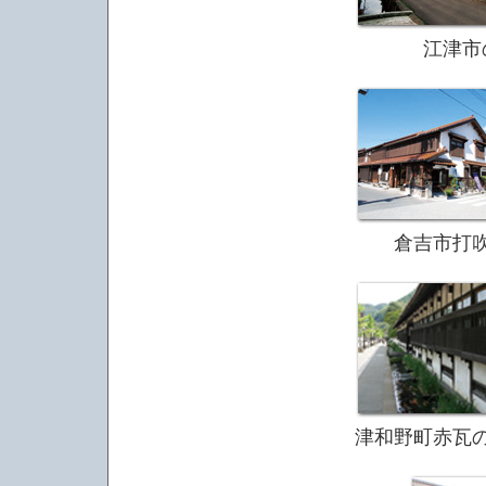
江津市
倉吉市打吹
津和野町赤瓦の