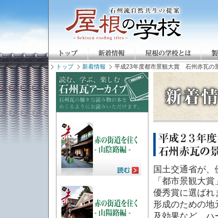
トップ
新着情報
平成23年度都市景観大賞 石州赤瓦の
国土交通省が、
「都市景観大賞
優秀賞に選ばれ
形成のための地
及効果など、ハ